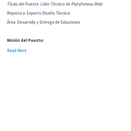
Título del Puesto: Líder Técnico de Plataformas Web
Reporta a: Experto Diseño Técnico
Área: Desarrollo y Entrega de Soluciones
Misión del Puesto:
Liderar el diseño, evolución y gobernanza de la arquitectura para
Read More
soluciones web basadas en la nube. Serás el referente técnico
responsable de asegurar que las aplicaciones (Java/Angular)
desplegadas en Azure sean escalables, seguras y eficientes,
alineando las capacidades tecnológicas con las necesidades
estratégicas de negocio y garantizando la continuidad del
roadmap tecnológico.
Contribuciones Principales:
Arquitectura de Soluciones Web: Definir y documentar
arquitecturas de referencia para aplicaciones web,
utilizando Spring Boot para el backend y Angular para el