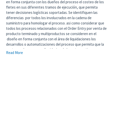
en forma conjunta con los dueños del proceso el costeo de los
fletes en sus diferentes tramos de ejecución, que permita
tener decisiones logísticas soportadas. Se identifiquen las
diferencias por todos los involucrados en la cadena de
suministro para homologar el proceso. asi como considerar que
todos los procesos relacionados con el Order Entry por venta de
producto terminado y multiproductos se consideren en el
diseño en forma conjunta con el área de liquidaciones los
desarrollos o automatizaciones del proceso que permita que la
venta concluya con una liquidacion de las rutas en tiempo y
Read More
forma, Diferencias identificadas y autorizadas por todos los
involucrados en la cadena del proceso End to End.
Principales actividades del puesto:
Identificar en conjunto con las areas operativas de cada
pais, la forma de costeo de fletes T1, T1.5 y T2 en sus
diferentes sistemas y las plataformas del Order Entry de
cada pais, identificar las diferencias mas significativas y
los desarrollos locales o formas de trabajo.
Recorrer los procesos en piso para verificar que lo