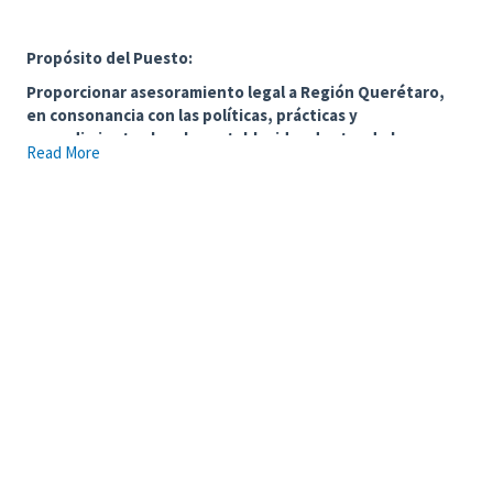
Propósito del Puesto:
Proporcionar asesoramiento legal a Región Querétaro,
en consonancia con las políticas, prácticas y
procedimientos legales establecidos dentro de la
Read More
operación del negocio Bara
Responsabilidades
Asegurar la legalidad y conformidad en las
operaciones de la Unidad de Negocio Bara
Querétaro.
Asesorar y capacitar a los responsables de las
zonas, incluidos encargados, administradores y
coordinadores, en temas jurídicos.
Elaborar, revisar y validar todo tipo de contratos y
documentación legal con el fin de minimizar los
riesgos asociados.
Atender y resolver las consultas legales dentro de