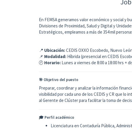
Job
En FEMSA generamos valor económico y social y bus
Divisiones de Proximidad, Salud y Digital y Unid
Estratégicos, empleamos a más de 354 mil persona
📍
Ubicación:
CEDIS OXXO Escobedo, Nuevo Leó
📌
Modalidad:
Híbrida (presencial en CEDIS Escob
🕗
Horario:
Lunes a viernes de 8:00 a 18:00 hrs + d
🎯 Objetivo del puesto
Preparar, coordinar y analizar la información finan
visibilidad por cada uno de los CEDIS y CR que lo i
al Gerente de Clúster para facilitar la toma de deci
🎓 Perfil académico
Licenciatura en Contaduría Pública, Administ