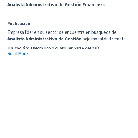
Analista Administrativo de Gestión Financiera
Publicación
Empresa líder en su sector se encuentra en búsqueda de
Analista Administrativo de Gestión
bajo modalidad remota.
Ubicación:
Tlajomulco o cualquier parte del país
Read More
Modalidad:
Remoto
Horario:
Lunes a viernes de 8:00 a 18:00 hrs (disponibilidad en
cierres de mes)
Objetivo del puesto
Preparar, coordinar y analizar la información financiera del
clúster de forma oportuna, asegurando la integridad y visibilidad
por CEDIS y CR, para una adecuada presentación a la Gerencia y
toma de decisiones.
Requisitos