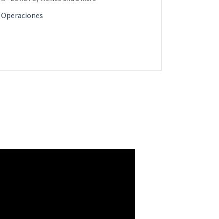
Operaciones
Distribuc
Operacio