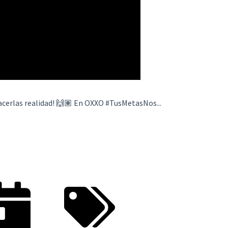
acerlas realidad! 🙌🏽 En OXXO #TusMetasNos...