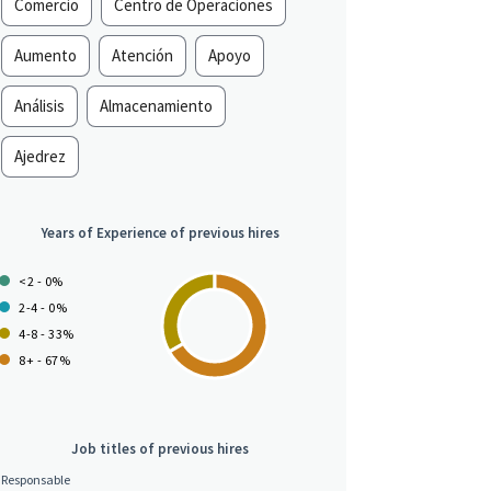
Comercio
Centro de Operaciones
Aumento
Atención
Apoyo
Análisis
Almacenamiento
Ajedrez
Years of Experience of previous hires
<2 - 0%
2-4 - 0%
4-8 - 33%
8+ - 67%
Job titles of previous hires
Responsable