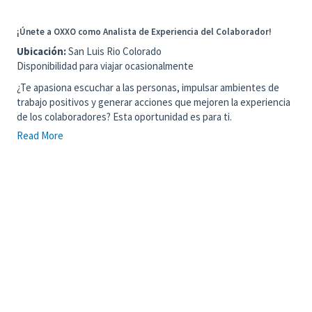
¡Únete a OXXO como Analista de Experiencia del Colaborador!
Ubicación:
San Luis Rio Colorado
Disponibilidad para viajar ocasionalmente
¿Te apasiona escuchar a las personas, impulsar ambientes de
trabajo positivos y generar acciones que mejoren la experiencia
de los colaboradores? Esta oportunidad es para ti.
Read More
¿Cuál será tu misión?
Serás una pieza clave para promover el bienestar de nuestros
colaboradores de tienda, identificando oportunidades de
mejora, generando diagnósticos y coordinando acciones que
contribuyan a fortalecer la cultura de
Foco a la Persona
en
OXXO.
¿Qué harás?
✅ Visitar tiendas y dialogar directamente con colaboradores
para conocer su experiencia y necesidades.
✅ Analizar indicadores de Recursos Humanos para detectar