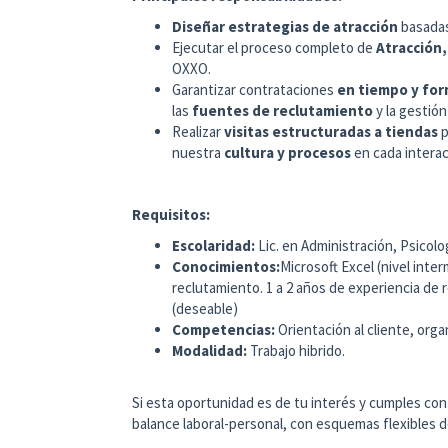
Diseñar estrategias de atracción
basadas
Ejecutar el proceso completo de
Atracción,
OXXO.
Garantizar contrataciones
en tiempo y fo
las
fuentes de reclutamiento
y la gestión
Realizar
visitas estructuradas a tiendas
p
nuestra
cultura y procesos
en cada interac
Requisitos:
Escolaridad:
Lic. en Administración, Psicolog
Conocimientos:
Microsoft Excel (nivel inte
reclutamiento. 1 a 2 años de experiencia de r
(deseable)
Competencias:
Orientación al cliente, orga
Modalidad:
Trabajo hibrido.
Si esta oportunidad es de tu interés y cumples co
balance laboral-personal, con esquemas flexibles d